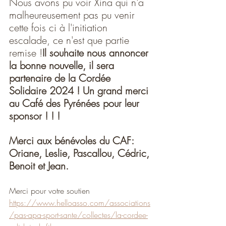
Nous avons pu voir Xina qui n'a 
malheureusement pas pu venir 
cette fois ci à l'initiation 
escalade, ce n'est que partie 
remise !
Il souhaite nous annoncer 
la bonne nouvelle, il sera 
partenaire de la Cordée 
Solidaire 2024 ! Un grand merci 
au Café des Pyrénées pour leur 
sponsor ! ! ! 
Merci aux bénévoles du CAF: 
Oriane, Leslie, Pascallou, Cédric, 
Benoit et Jean. 
Merci pour votre soutien 
https://www.helloasso.com/associations
/pas-apa-sport-sante/collectes/la-cordee-