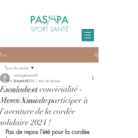
Post
Tous les posts
celinegleizes34
Tous les posts
2 août 2024
1 min de lecture
Escalade et convivialité -
LA BELLE CORDEE
Merci Xina de participer à
CORDEE SOLIDAIRE 2024
l'aventure de la cordée
solidaire 2024 !
Pas de repos l'été pour la cordée 