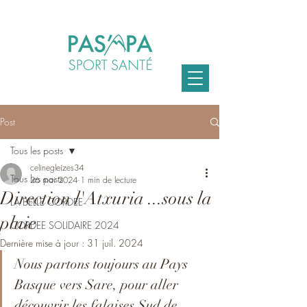
Post
Tous les posts
celinegleizes34
Tous les posts
26 mai 2024
1 min de lecture
Direction l'Atxuria ...sous la
LA BELLE CORDEE
pluie
CORDEE SOLIDAIRE 2024
Dernière mise à jour :
31 juil. 2024
Nous partons toujours au Pays 
Basque vers Sare, pour aller 
découvrir les falaises Sud de 